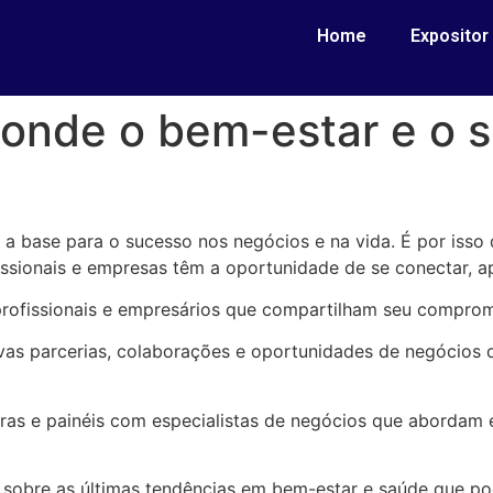
Home
Expositor
 onde o bem-estar e o 
a base para o sucesso nos negócios e na vida. É por iss
ssionais e empresas têm a oportunidade de se conectar, ap
rofissionais e empresários que compartilham seu compromi
as parcerias, colaborações e oportunidades de negócios 
stras e painéis com especialistas de negócios que aborda
 sobre as últimas tendências em bem-estar e saúde que p